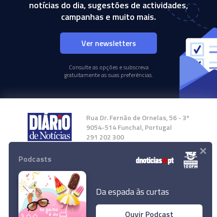
notícias do dia, sugestões de actividades,
campanhas e muito mais.
Ver newsletters
Consulte as opções e subscreva
gratuitamente as suas preferências.
Rua Dr. Fernão de Ornelas, 56 - 3º
9054-514 Funchal, Portugal
291 202 300
×
Podcasts
Instale a nossa App
Da espada às curtas
Ouvir Podcast