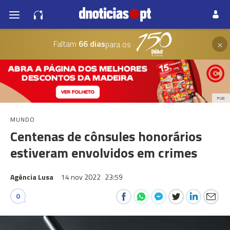
×
Faltam
66 dias
para os
PUB
MUNDO
Centenas de cônsules honorários
estiveram envolvidos em crimes
Agência Lusa
14 nov 2022
23:59
0