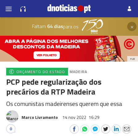
×
Faltam
64 dias
para os
PUB
ORÇAMENTO DO ESTADO
MADEIRA
PCP pede regularização dos
precários da RTP Madeira
Os comunistas madeirenses querem que essa
Marco Livramento
14 nov 2022
16:29
0