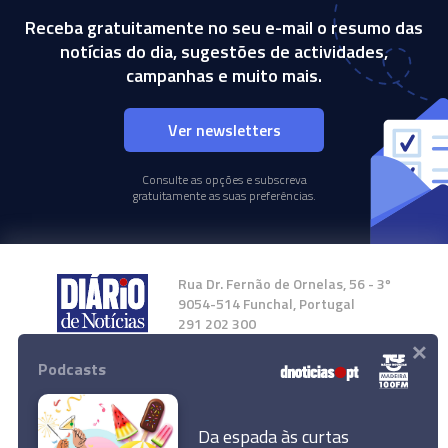
Receba gratuitamente no seu e-mail o resumo das
notícias do dia, sugestões de actividades,
campanhas e muito mais.
Ver newsletters
Consulte as opções e subscreva
gratuitamente as suas preferências.
Rua Dr. Fernão de Ornelas, 56 - 3º
9054-514 Funchal, Portugal
291 202 300
×
Podcasts
Instale a nossa App
Da espada às curtas