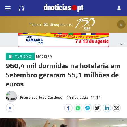
×
Faltam
65 dias
para os
PUB
TURISMO
MADEIRA
960,4 mil dormidas na hotelaria em
Setembro geraram 55,1 milhões de
euros
Francisco José Cardoso
14 nov 2022
11:14
0