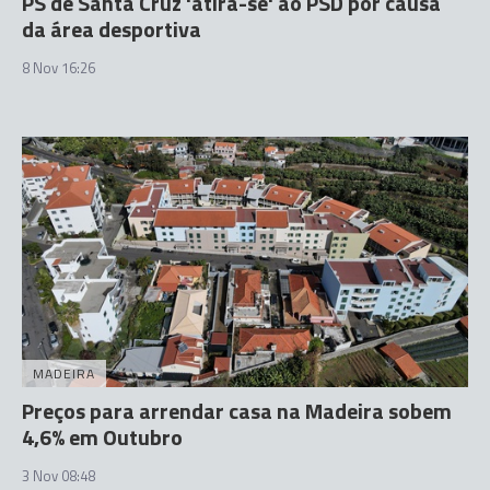
PS de Santa Cruz 'atira-se' ao PSD por causa
da área desportiva
8 Nov 16:26
MADEIRA
Preços para arrendar casa na Madeira sobem
4,6% em Outubro
3 Nov 08:48