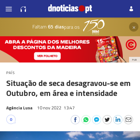
×
Faltam
65 dias
para os
PUB
PAÍS
Situação de seca desagravou-se em
Outubro, em área e intensidade
Agência Lusa
10 nov 2022
13:47
0