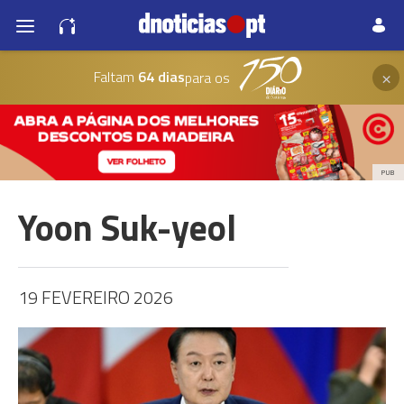
×
Faltam
64 dias
para os
PUB
Yoon Suk-yeol
19 FEVEREIRO 2026