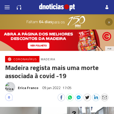
×
Faltam
64 dias
para os
PUB
CORONAVÍRUS
MADEIRA
Madeira regista mais uma morte
associada à covid -19
Erica Franco
09 jan 2022
17:05
0