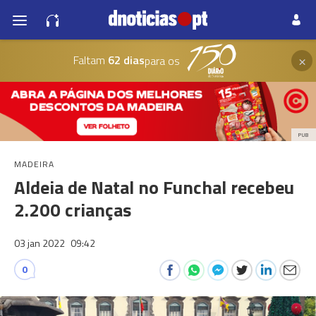
×
Faltam
62 dias
para os
PUB
MADEIRA
Aldeia de Natal no Funchal recebeu
2.200 crianças
03 jan 2022
09:42
0