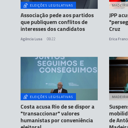
ELEIÇÕES LEGISLATIVAS
MADEIR
Associação pede aos partidos
JPP ac
que publiquem conflitos de
"perseg
interesses dos candidatos
Cruz
Agência Lusa
08:22
Erica Franc
ELEIÇÕES LEGISLATIVAS
MADEIR
Costa acusa Rio de se dispor a
Suspens
"transaccionar" valores
mobilid
humanistas por conveniência
de Antó
eleitoral
Madeir