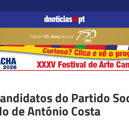
Faltam
65 dias
para os
andidatos do Partido Soc
do de António Costa