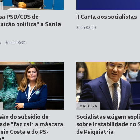
A
usa PSD/CDS de
II Carta aos socialistas
uição política" a Santa
3 Jan 02:00
o
6 Jan 13:35
A
MADEIRA
ão do subsídio de
Socialistas exigem expl
ade "faz cair a máscara
sobre instabilidade no 
nio Costa e do PS-
de Psiquiatria
a"