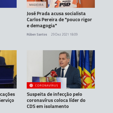
MADEIRA
José Prada acusa socialista
Carlos Pereira de "pouco rigor
e demagogia"
Rúben Santos
29 Dez 2021 18:09
CORONAVÍRUS
icações
Suspeita de infecção pelo
Serviço
coronavírus coloca líder do
CDS em isolamento