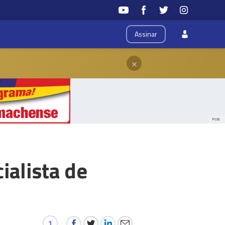
Assinar
×
PUB
ialista de
1