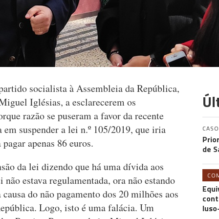
partido socialista à Assembleia da República,
Úl
iguel Iglésias, a esclarecerem os
orque razão se puseram a favor da recente
em suspender a lei n.º 105/2019, que iria
CASO
Prio
a pagar apenas 86 euros.
de S
ensão da lei dizendo que há uma dívida aos
CO
ei não estava regulamentada, ora não estando
Equi
a causa do não pagamento dos 20 milhões aos
cont
epública. Logo, isto é uma falácia. Um
luso