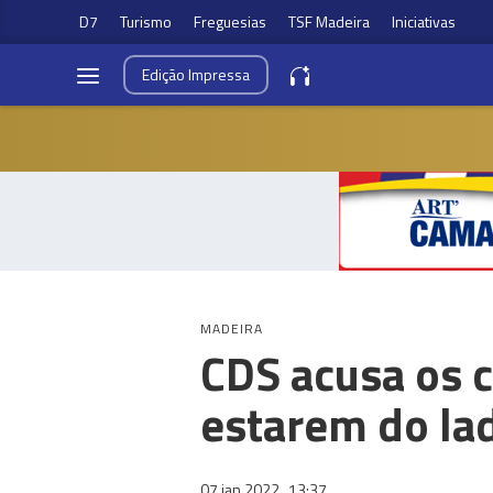
D7
Turismo
Freguesias
TSF Madeira
Iniciativas
Edição
Impressa
MADEIRA
CDS acusa os c
estarem do la
07 jan 2022
13:37