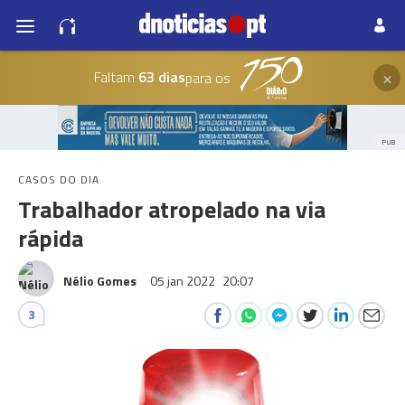
×
Faltam
63 dias
para os
PUB
CASOS DO DIA
Trabalhador atropelado na via
rápida
Nélio Gomes
05 jan 2022
20:07
3