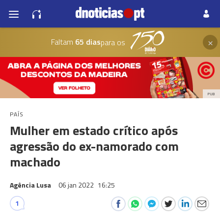
×
Faltam
65 dias
para os
PUB
PAÍS
Mulher em estado crítico após
agressão do ex-namorado com
machado
Agência Lusa
06 jan 2022
16:25
1