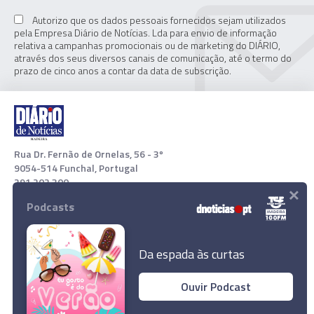
Autorizo que os dados pessoais fornecidos sejam utilizados
pela Empresa Diário de Notícias. Lda para envio de informação
relativa a campanhas promocionais ou de marketing do DIÁRIO,
através dos seus diversos canais de comunicação, até o termo do
prazo de cinco anos a contar da data de subscrição.
Rua Dr. Fernão de Ornelas, 56 - 3º
9054-514 Funchal, Portugal
291 202 300
×
Podcasts
Download App
Da espada às curtas
Ouvir Podcast
Expulso militar da GNR condenado a prisão por
sequestro e agressões a imigrantes
© 2022 Empresa Diário de Notícias, Lda. Todos os direitos