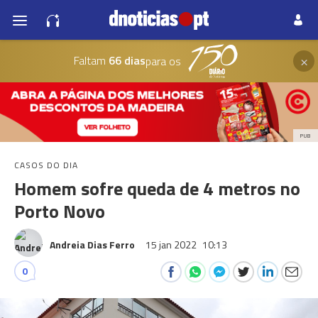
×
Faltam
66 dias
para os
PUB
CASOS DO DIA
Homem sofre queda de 4 metros no
Porto Novo
Andreia Dias Ferro
15 jan 2022
10:13
0