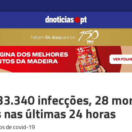
Faltam
64 dias
para os
33.340 infecções, 28 mo
 nas últimas 24 horas
os de covid-19