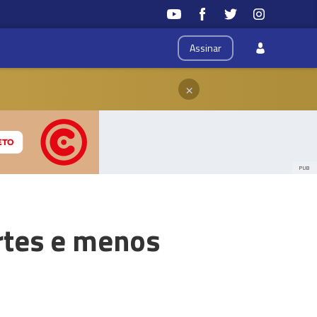
Assinar
×
PUB
rtes e menos