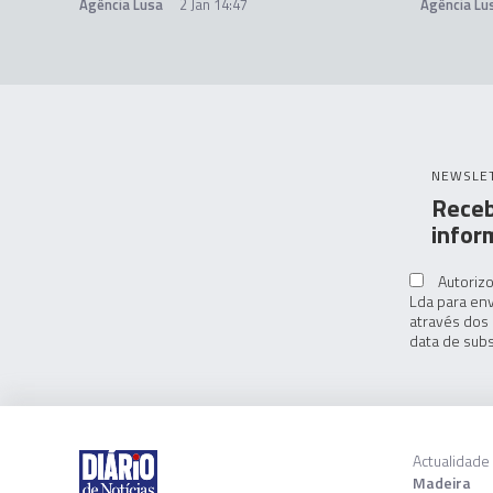
Agência Lusa
2 Jan 14:47
Agência Lu
NEWSLE
Receb
infor
Autorizo
Lda para env
através dos 
data de subs
Actualidade
Madeira