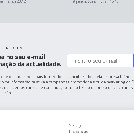
sa
2 Jan 23:12
Agência Lusa
5 Jan 15:43
TTER EXTRA
a no seu e-mail
mação da actualidade.
 que os dados pessoais fornecidos sejam utilizados pela Empresa Diário de
io de informação relativa a campanhas promocionais ou de marketing do D
seus diversos canais de comunicação, até o termo do prazo de cinco anos 
crição.
Serviços
Iniciativas