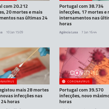
al com 20.212
Portugal com 38.734
es, 20 mortes e mais
infecções, 17 mortes e
mentos nas últimas 24
internamentos nas últ
horas
sa
10 Jan 15:09
Agência Lusa
7 Jan 16:44
ONAVÍRUS
CORONAVÍRUS
registou mais 28 mortes
Portugal com 39.570
 novas infecções nas
infecções, novo máxim
 24 horas
horas