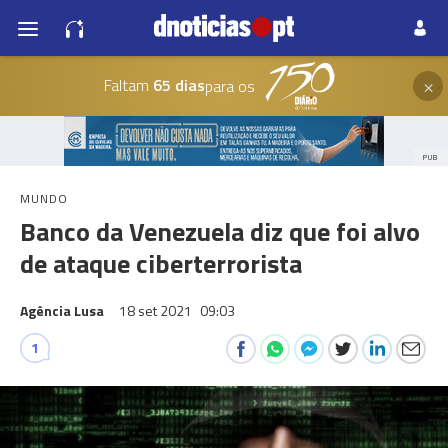
×
Faltam
65 dias
para os
PUB
MUNDO
Banco da Venezuela diz que foi alvo
de ataque ciberterrorista
Agência Lusa
18 set 2021
09:03
1