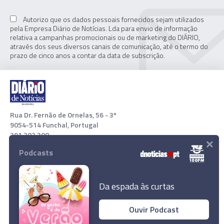
Autorizo que os dados pessoais fornecidos sejam utilizados
pela Empresa Diário de Notícias. Lda para envio de informação
relativa a campanhas promocionais ou de marketing do DIÁRIO,
através dos seus diversos canais de comunicação, até o termo do
prazo de cinco anos a contar da data de subscrição.
Rua Dr. Fernão de Ornelas, 56 - 3º
9054-514 Funchal, Portugal
291 202 300
×
Podcasts
Download App
Da espada às curtas
Ouvir Podcast
Banco de Venezuela há três dias com falhas