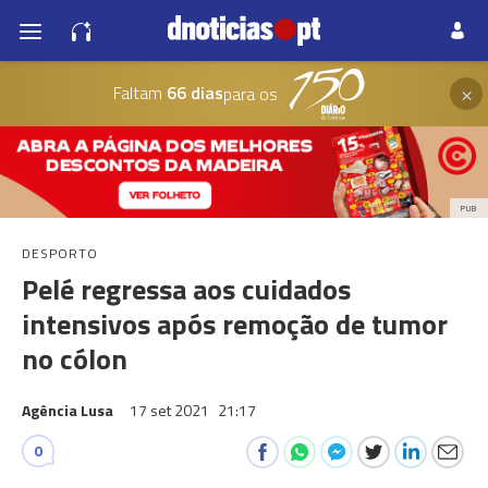
×
Faltam
66 dias
para os
PUB
DESPORTO
Pelé regressa aos cuidados
intensivos após remoção de tumor
no cólon
Agência Lusa
17 set 2021
21:17
0