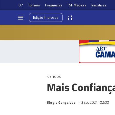
D7
Turismo
Freguesias
TSF Madeira
Iniciativas
Edição
Impressa
ARTIGOS
Mais Confianç
Sérgio Gonçalves
13 set 2021
02:00