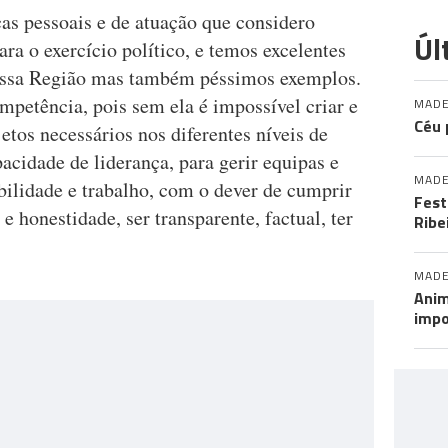
cas pessoais e de atuação que considero
Úl
ra o exercício político, e temos excelentes
ossa Região mas também péssimos exemplos.
mpetência, pois sem ela é impossível criar e
MADE
Céu 
jetos necessários nos diferentes níveis de
acidade de liderança, para gerir equipas e
MADE
abilidade e trabalho, com o dever de cumprir
Fest
e honestidade, ser transparente, factual, ter
Ribe
MADE
Anim
impo