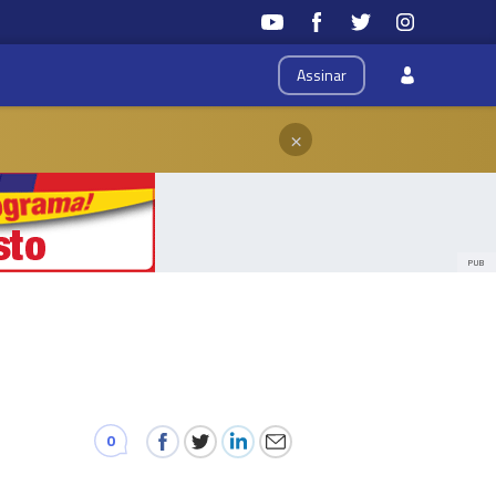
Assinar
×
PUB
0