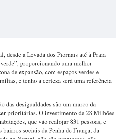
, desde a Levada dos Piornais até à Praia
 verde”, proporcionando uma melhor
 zona de expansão, com espaços verdes e
mílias, e tenho a certeza será uma referência
ução das desigualdades são um marco da
ser prioritárias. O investimento de 28 Milhões
abitações, que vão realojar 831 pessoas, e
s bairros sociais da Penha de França, da
inda na Nazaré, não são promessas, são