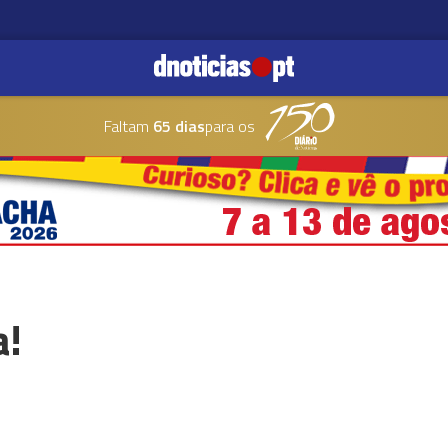
Faltam
65 dias
para os
a!