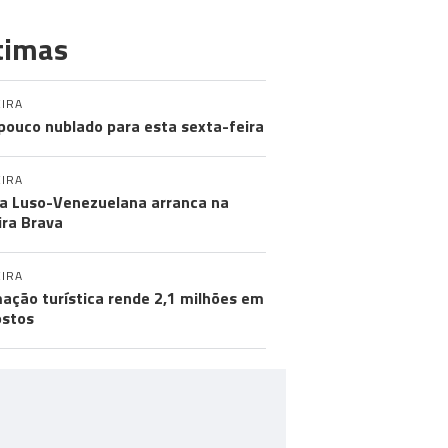
timas
IRA
pouco nublado para esta sexta-feira
IRA
a Luso-Venezuelana arranca na
ira Brava
IRA
ação turística rende 2,1 milhões em
stos