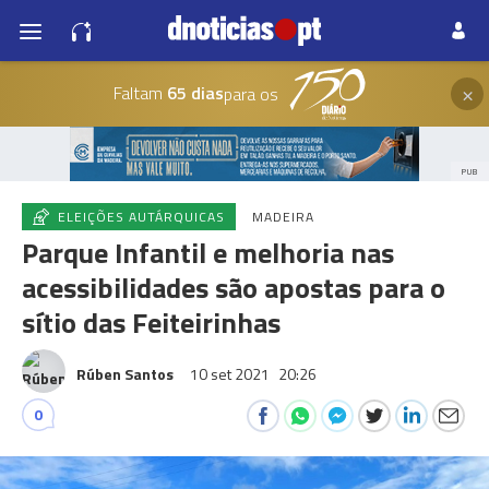
×
Faltam
65 dias
para os
PUB
ELEIÇÕES AUTÁRQUICAS
MADEIRA
Parque Infantil e melhoria nas
acessibilidades são apostas para o
sítio das Feiteirinhas
Rúben Santos
10 set 2021
20:26
0