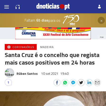
×
Faltam
65 dias
para os
PUB
CORONAVÍRUS
MADEIRA
Santa Cruz é o concelho que regista
mais casos positivos em 24 horas
Rúben Santos
10 set 2021
19:40
1