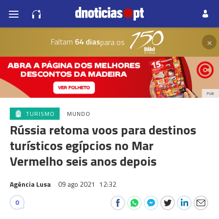
×
Faltam
64 dias
para os
PUB
TURISMO
MUNDO
Rússia retoma voos para destinos
turísticos egípcios no Mar
Vermelho seis anos depois
Agência Lusa
09 ago 2021
12:32
0