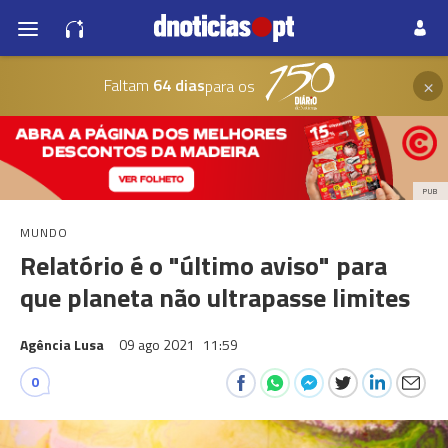
×
Faltam
64 dias
para os
PUB
MUNDO
Relatório é o "último aviso" para
que planeta não ultrapasse limites
Agência Lusa
09 ago 2021
11:59
0