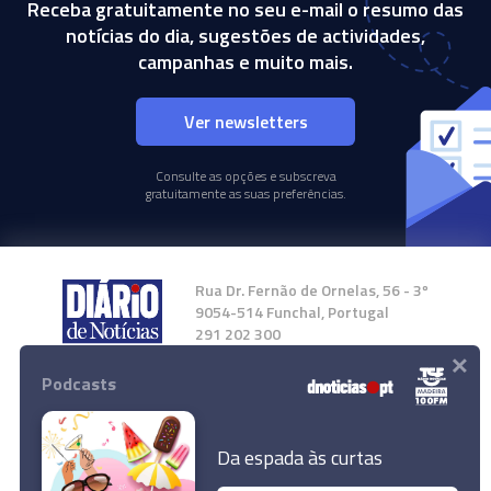
Receba gratuitamente no seu e-mail o resumo das
notícias do dia, sugestões de actividades,
campanhas e muito mais.
Ver newsletters
Consulte as opções e subscreva
gratuitamente as suas preferências.
Rua Dr. Fernão de Ornelas, 56 - 3º
9054-514 Funchal, Portugal
291 202 300
×
Podcasts
Instale a nossa App
Da espada às curtas