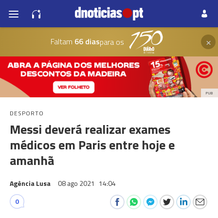
×
Faltam
66 dias
para os
PUB
DESPORTO
Messi deverá realizar exames
médicos em Paris entre hoje e
amanhã
Agência Lusa
08 ago 2021
14:04
0