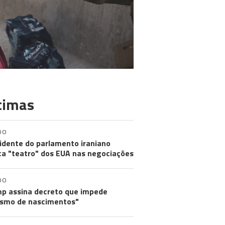
timas
DO
idente do parlamento iraniano
ica "teatro" dos EUA nas negociações
DO
p assina decreto que impede
ismo de nascimentos"