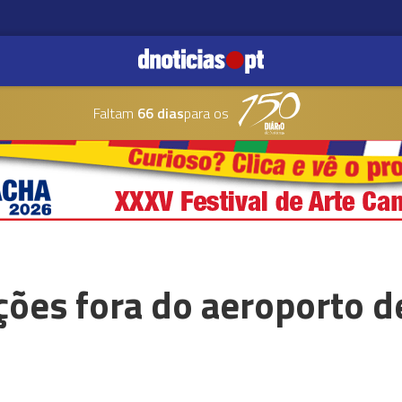
Faltam
66 dias
para os
ões fora do aeroporto d