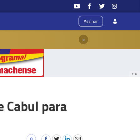
Assinar
×
PUB
e Cabul para
0