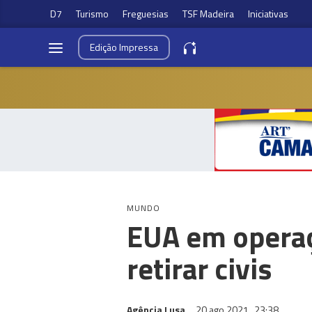
D7
Turismo
Freguesias
TSF Madeira
Iniciativas
Edição
Impressa
MUNDO
EUA em operaç
retirar civis
Agência Lusa
20 ago 2021
23:38