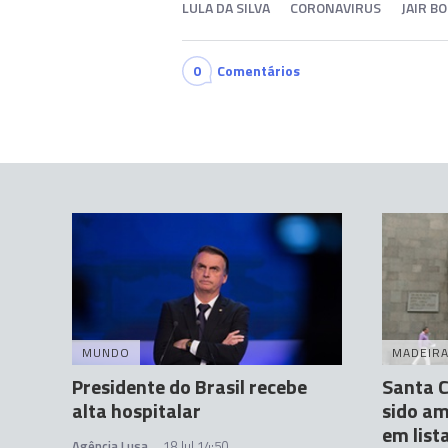
LULA DA SILVA
CORONAVIRUS
JAIR B
0
Comentários
MUNDO
MADEIR
Presidente do Brasil recebe
Santa C
alta hospitalar
sido am
em list
Agência Lusa
18 Jul 14:50