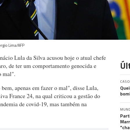
ergio Lima/AFP
Inácio Lula da Silva acusou hoje o atual chefe
Úl
naro, de ter um comportamento genocida e
o mal".
CASO
 bem, apenas em fazer o mal", disse Lula,
Quei
bomb
iva France 24, na qual criticou a gestão do
pandemia de covid-19, mas também na
MUN
Part
Marr
"cha