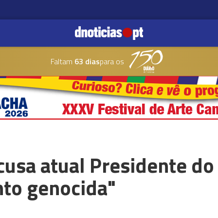
Faltam
63 dias
para os
cusa atual Presidente do 
to genocida"