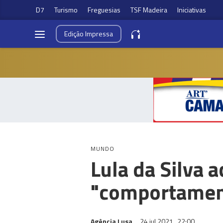
D7
Turismo
Freguesias
TSF Madeira
Iniciativas
Edição
Impressa
MUNDO
Lula da Silva a
"comportamen
Agência Lusa
24 jul 2021
22:00