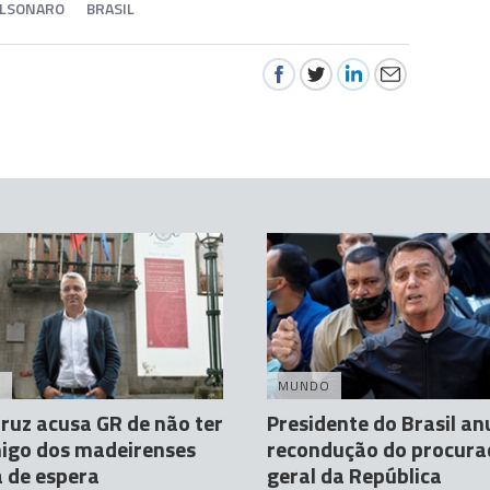
OLSONARO
BRASIL
A
MUNDO
ruz acusa GR de não ter
Presidente do Brasil an
igo dos madeirenses
recondução do procura
a de espera
geral da República