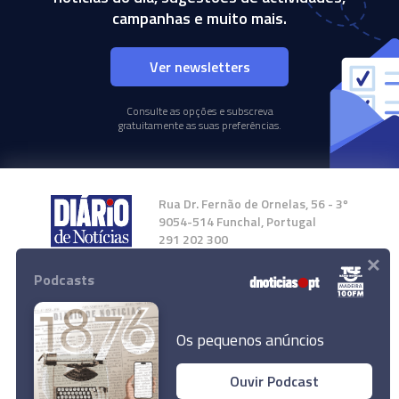
campanhas e muito mais.
Ver newsletters
Consulte as opções e subscreva
gratuitamente as suas preferências.
Rua Dr. Fernão de Ornelas, 56 - 3º
9054-514 Funchal, Portugal
291 202 300
×
Podcasts
Instale a nossa App
Os pequenos anúncios
Ouvir Podcast