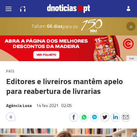
×
Faltam
66 dias
para os
PUB
PAÍS
Editores e livreiros mantêm apelo
para reabertura de livrarias
Agência Lusa
14 fev 2021
02:05
0