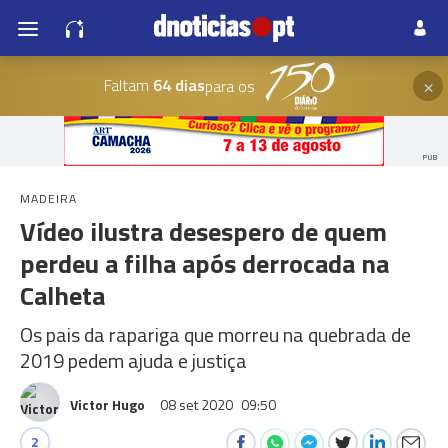
×
Faltam
64 dias
para os
PUB
MADEIRA
Vídeo ilustra desespero de quem
perdeu a filha após derrocada na
Calheta
Os pais da rapariga que morreu na quebrada de
2019 pedem ajuda e justiça
Victor Hugo
08 set 2020
09:50
2