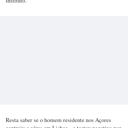
instituto.
Resta saber se o homem residente nos Açores
contraiu o vírus em Lisboa - e testou negativo por