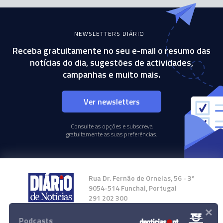
NEWSLETTERS DIÁRIO
Receba gratuitamente no seu e-mail o resumo das
notícias do dia, sugestões de actividades,
campanhas e muito mais.
Ver newsletters
Consulte as opções e subscreva
gratuitamente as suas preferências.
Rua Dr. Fernão de Ornelas, 56 - 3º
9054-514 Funchal, Portugal
291 202 300
×
Podcasts
Instale a nossa App