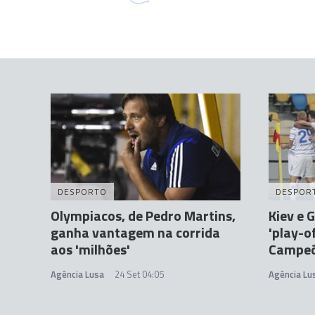
DESPORTO
DESPOR
Olympiacos, de Pedro Martins,
Kiev e 
ganha vantagem na corrida
'play-o
aos 'milhões'
Campe
Agência Lusa
24 Set 04:05
Agência Lu