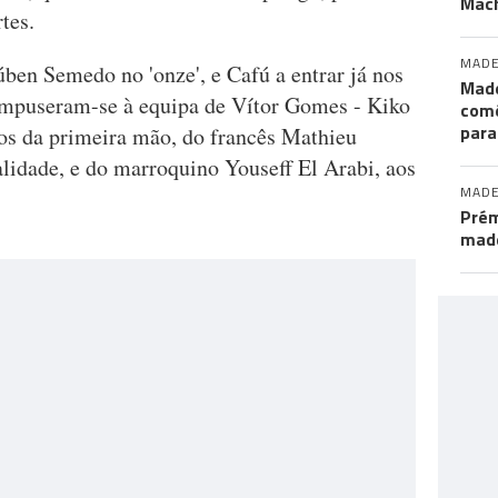
Mac
tes.
MADE
ben Semedo no 'onze', e Cafú a entrar já nos
Made
impuseram-se à equipa de Vítor Gomes - Kiko
comé
para
tos da primeira mão, do francês Mathieu
lidade, e do marroquino Youseff El Arabi, aos
MADE
Prém
made