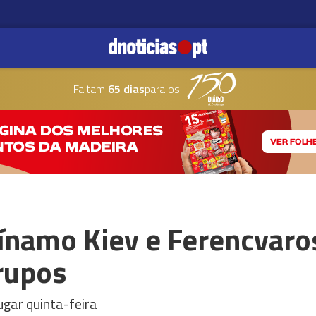
Faltam
65 dias
para os
ínamo Kiev e Ferencvaro
rupos
ugar quinta-feira