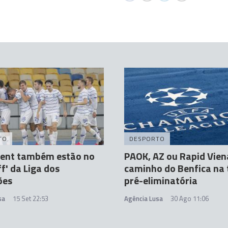
TO
DESPORTO
Gent também estão no
PAOK, AZ ou Rapid Vien
ff' da Liga dos
caminho do Benfica na 
ões
pré-eliminatória
sa
15 Set 22:53
Agência Lusa
30 Ago 11:06