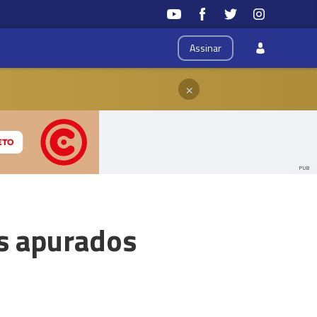
Assinar
×
PUB
s apurados