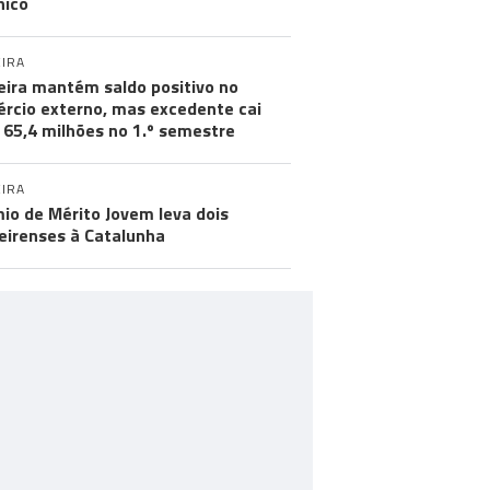
hico
IRA
ira mantém saldo positivo no
rcio externo, mas excedente cai
 65,4 milhões no 1.º semestre
IRA
io de Mérito Jovem leva dois
irenses à Catalunha