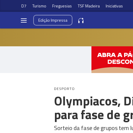
D7
Turismo
Freguesias
TSF Madeira
Iniciativas
Edição
Impressa
DESPORTO
Olympiacos, D
para fase de g
Sorteio da fase de grupos tem l