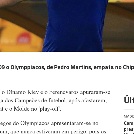
-09 o Olymppiacos, de Pedro Martins, empata no Chip
 o Dínamo Kiev e o Ferencvaros apuraram-se
Úl
ga dos Campeões de futebol, após afastarem,
 e o Molde no 'play-off'.
MADE
regos do Olympiacos apresentaram-se no
Camp
pres
em, que nunca estiveram em perigo, pois os