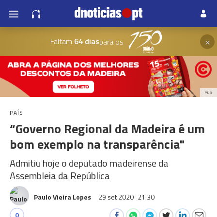
×
Faltam
64 dias
para os
PUB
PAÍS
“Governo Regional da Madeira é um
bom exemplo na transparência"
Admitiu hoje o deputado madeirense da
Assembleia da República
Paulo Vieira Lopes
29 set 2020
21:30
0