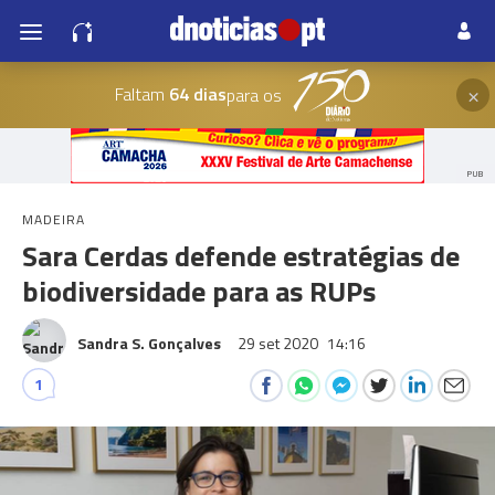
×
Faltam
64 dias
para os
PUB
MADEIRA
Sara Cerdas defende estratégias de
biodiversidade para as RUPs
Sandra S. Gonçalves
29 set 2020
14:16
1