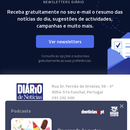
NEWSLETTERS DIÁRIO
Receba gratuitamente no seu e-mail o resumo das
notícias do dia, sugestões de actividades,
campanhas e muito mais.
Ver newsletters
Consulte as opções e subscreva
gratuitamente as suas preferências.
Rua Dr. Fernão de Ornelas, 56 - 3º
9054-514 Funchal, Portugal
291 202 300
×
Podcasts
Instale a nossa App