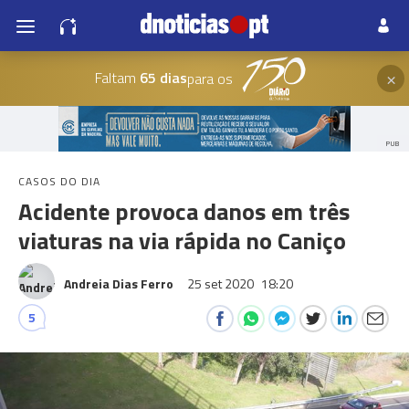
×
Faltam
65 dias
para os
PUB
CASOS DO DIA
Acidente provoca danos em três
viaturas na via rápida no Caniço
Andreia Dias Ferro
25 set 2020
18:20
5