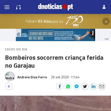
×
Faltam
63 dias
para os
PUB
CASOS DO DIA
Bombeiros socorrem criança ferida
no Garajau
Andreia Dias Ferro
26 set 2020
17:44
0