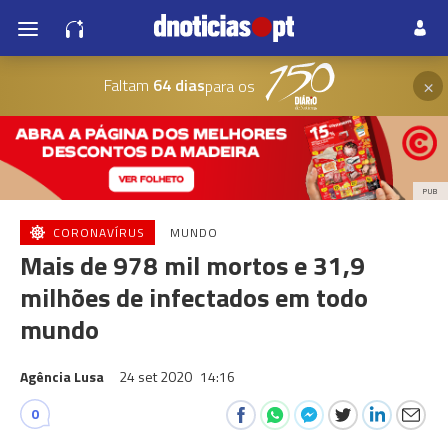
×
Faltam
64 dias
para os
PUB
CORONAVÍRUS
MUNDO
Mais de 978 mil mortos e 31,9
milhões de infectados em todo
mundo
Agência Lusa
24 set 2020
14:16
0