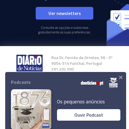
Ver newsletters
Consulte as opções e subscreva
gratuitamente as suas preferências.
Rua Dr. Fernão de Ornelas, 56 - 3º
9054-514 Funchal, Portugal
291 202 300
×
Podcasts
Instale a nossa App
Os pequenos anúncios
Ouvir Podcast
© 2024 Empresa Diário de Notícias, Lda.
Todos os direitos reservados.