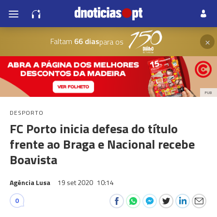
×
Faltam
66 dias
para os
PUB
DESPORTO
FC Porto inicia defesa do título
frente ao Braga e Nacional recebe
Boavista
Agência Lusa
19 set 2020
10:14
0