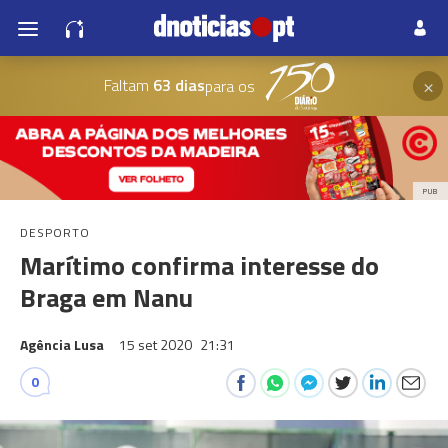
×
Faltam
63 dias
para os
PUB
DESPORTO
Marítimo confirma interesse do
Braga em Nanu
Agência Lusa
15 set 2020
21:31
0