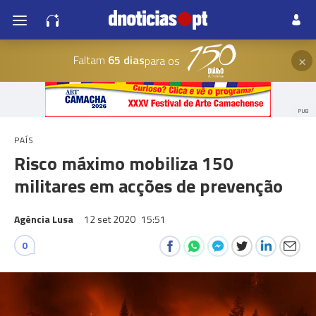
×
Faltam
65 dias
para os
PUB
PAÍS
Risco máximo mobiliza 150
militares em acções de prevenção
Agência Lusa
12 set 2020
15:51
0