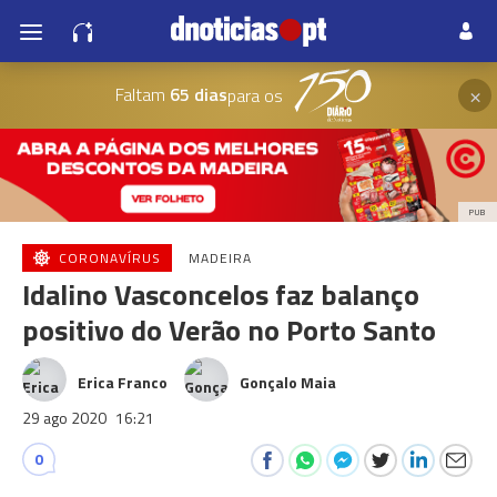
×
Faltam
65 dias
para os
PUB
CORONAVÍRUS
MADEIRA
Idalino Vasconcelos faz balanço
positivo do Verão no Porto Santo
Erica Franco
Gonçalo Maia
29 ago 2020
16:21
0