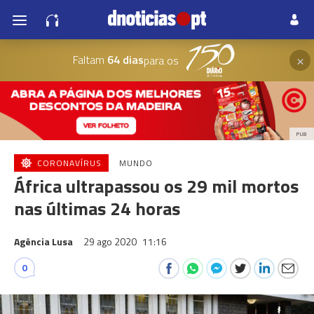
×
Faltam
64 dias
para os
PUB
CORONAVÍRUS
MUNDO
África ultrapassou os 29 mil mortos
nas últimas 24 horas
Agência Lusa
29 ago 2020
11:16
0