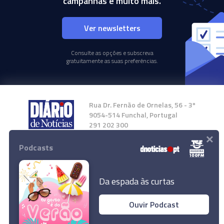
campanhas e muito mais.
Ver newsletters
Consulte as opções e subscreva
gratuitamente as suas preferências.
Rua Dr. Fernão de Ornelas, 56 - 3º
9054-514 Funchal, Portugal
291 202 300
×
Podcasts
Instale a nossa App
Da espada às curtas
Ouvir Podcast
© 2024 Empresa Diário de Notícias, Lda.