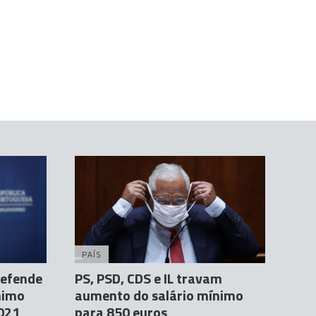
PAÍS
defende
PS, PSD, CDS e IL travam
nimo
aumento do salário mínimo
2021
para 850 euros