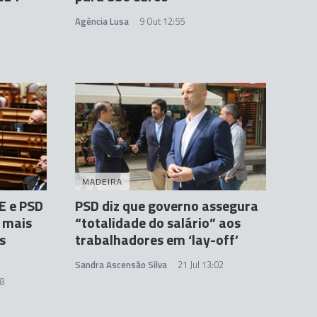
Agência Lusa
9 Out 12:55
MADEIRA
BE e PSD
PSD diz que governo assegura
 mais
“totalidade do salário” aos
s
trabalhadores em ‘lay-off’
Sandra Ascensão Silva
21 Jul 13:02
38