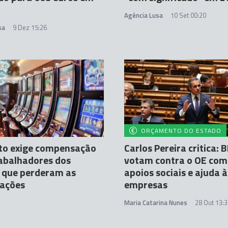
Agência Lusa
10 Set 00:20
sa
9 Dez 15:26
ORÇAMENTO DO ESTADO
ato exige compensação
Carlos Pereira critica: 
abalhadores dos
votam contra o OE com
 que perderam as
apoios sociais e ajuda à
cações
empresas
Maria Catarina Nunes
28 Out 13: