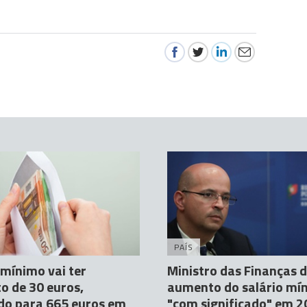
PAÍS
 mínimo vai ter
Ministro das Finanças 
 de 30 euros,
aumento do salário mí
do para 665 euros em
"com significado" em 