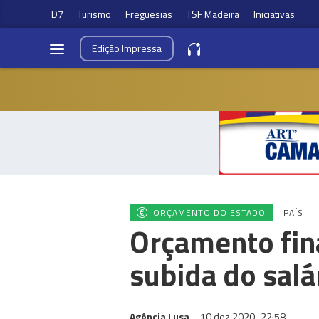
D7
Turismo
Freguesias
TSF Madeira
Iniciativas
Edição
Impressa
ORÇAMENTO DO ESTADO
PAÍS
Orçamento fin
subida do sal
Agência Lusa
10 dez 2020
22:58