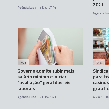
2021
Agência Lusa
9 Dez 07:44
Agéncia Lu
PAÍS
PAÍS
Governo admite subir mais
Sindic
salário mínimo e iniciar
para tr
"avaliação" geral das leis
casinos
laborais
gratifi
Agéncia Lusa
21 Nov 16:33
4 Mai 13:10