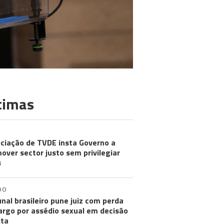
timas
ciação de TVDE insta Governo a
over sector justo sem privilegiar
s
DO
unal brasileiro pune juiz com perda
argo por assédio sexual em decisão
ita