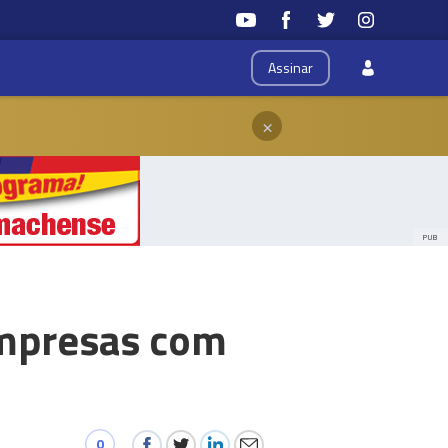
Assinar
×
PUB
empresas com
0