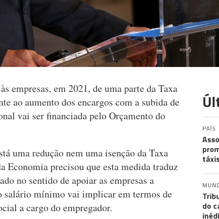
 às empresas, em 2021, de uma parte da Taxa
Úl
nte ao aumento dos encargos com a subida de
onal vai ser financiada pelo Orçamento do
PAÍS
Asso
prom
stá uma redução nem uma isenção da Taxa
táxi
da Economia precisou que esta medida traduz
do no sentido de apoiar as empresas a
MUN
do salário mínimo vai implicar em termos de
Trib
do c
ocial a cargo do empregador.
inéd