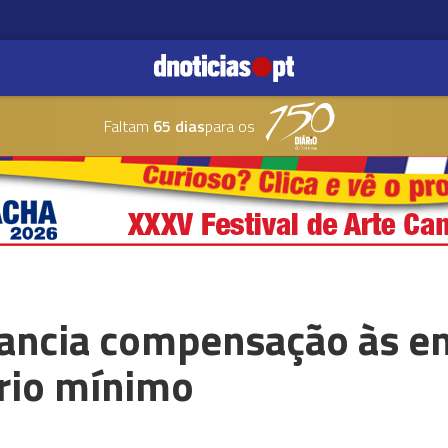
Faltam
65 dias
para os
ancia compensação às 
ário mínimo