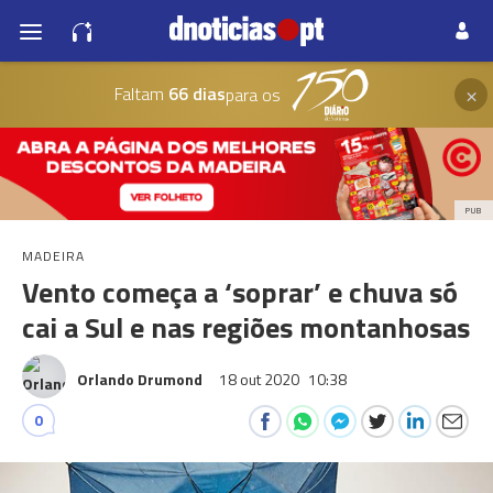
×
Faltam
66 dias
para os
PUB
MADEIRA
Vento começa a ‘soprar’ e chuva só
cai a Sul e nas regiões montanhosas
Orlando Drumond
18 out 2020
10:38
0