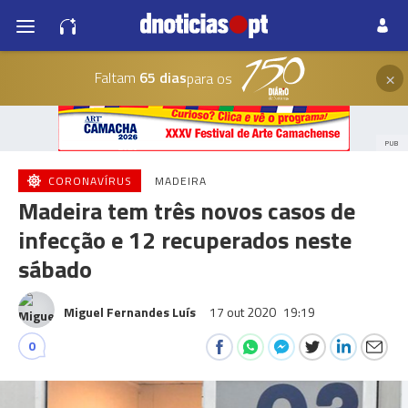
×
Faltam
65 dias
para os
PUB
CORONAVÍRUS
MADEIRA
Madeira tem três novos casos de
infecção e 12 recuperados neste
sábado
Miguel Fernandes Luís
17 out 2020
19:19
0