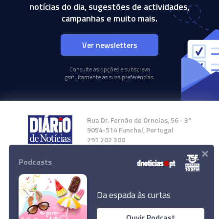
notícias do dia, sugestões de actividades,
campanhas e muito mais.
Ver newsletters
Consulte as opções e subscreva
gratuitamente as suas preferências.
Rua Dr. Fernão de Ornelas, 56 - 3º
9054-514 Funchal, Portugal
291 202 300
×
Podcasts
Instale a nossa App
Da espada às curtas
Ouvir Podcast