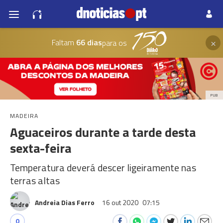
×
Faltam
66 dias
para os
PUB
MADEIRA
Aguaceiros durante a tarde desta
sexta-feira
Temperatura deverá descer ligeiramente nas
terras altas
Andreia Dias Ferro
16 out 2020
07:15
0