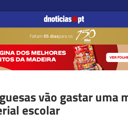
Faltam
65 dias
para os
uguesas vão gastar uma 
rial escolar