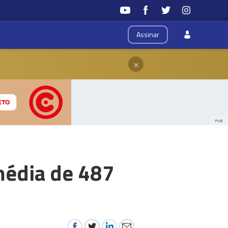
Assinar
×
PUB
média de 487