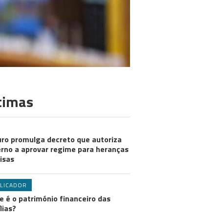
timas
ro promulga decreto que autoriza
rno a aprovar regime para heranças
visas
LICADOR
e é o património financeiro das
lias?