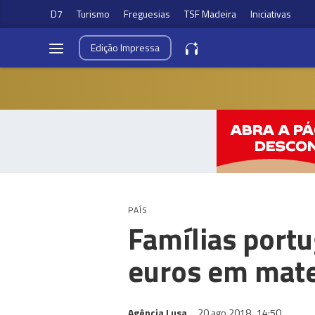
D7
Turismo
Freguesias
TSF Madeira
Iniciativas
Edição
Impressa
PAÍS
Famílias port
euros em mate
Agência Lusa
20 ago 2018
14:50