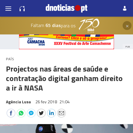
×
Faltam
65 dias
para os
PUB
PAÍS
Projectos nas áreas de saúde e
contratação digital ganham direito
a ir à NASA
Agência Lusa
26 fev 2018
21:04