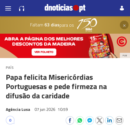
×
Faltam
63 dias
para os
PUB
PAÍS
Papa felicita Misericórdias
Portuguesas e pede firmeza na
difusão da caridade
Agência Lusa
07 jun 2026
10:59
0