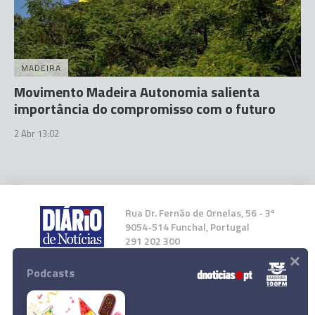
MADEIRA
Movimento Madeira Autonomia salienta
importância do compromisso com o futuro
2 Abr 13:02
Rua Dr. Fernão de Ornelas, 56 - 3º
9054-514 Funchal, Portugal
291 202 300
×
Podcasts
Instale a nossa App