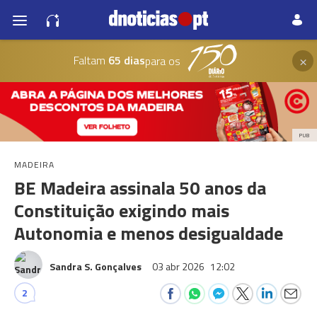
×
Faltam
65 dias
para os
PUB
MADEIRA
BE Madeira assinala 50 anos da
Constituição exigindo mais
Autonomia e menos desigualdade
Sandra S. Gonçalves
03 abr 2026
12:02
2