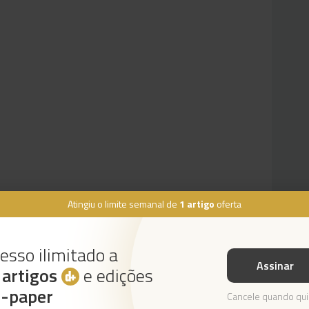
Atingiu o limite semanal de
1 artigo
oferta
esso ilimitado a
Assinar
s
artigos
e edições
Instale a nossa App
e-paper
Cancele quando qui