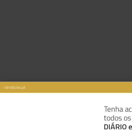
‹ dnoticias.pt
Tenha ac
todos o
Rua Dr. Fernão de Ornelas, 56 - 3º
9054-514 Funchal, Portugal
DIÁRIO 
291 202 300