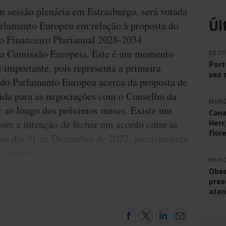
m sessão plenária em Estrasburgo, será votada
Úl
arlamento Europeu em relação à proposta do
 Financeiro Plurianual 2028-2034
la Comissão Europeia. Este é um momento
DES
Port
 importante, pois representa a primeira
vez 
 do Parlamento Europeu acerca da proposta de
tida para as negociações com o Conselho da
MUN
r ao longo dos próximos meses. Existe um
Cana
Herc
om a intenção de fechar um acordo entre as
flor
é ao dia 31 de Dezembro de 2027, precisamente
l quadro.
MUN
Obse
pres
aten