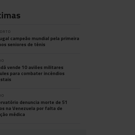
timas
PORTO
ugal campeão mundial pela primeira
nos seniores de ténis
DO
dá vende 10 aviões militares
ules para combater incêndios
estais
DO
rvatório denuncia morte de 51
os na Venezuela por falta de
ção médica