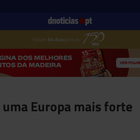
Faltam
64 dias
para os
 uma Europa mais forte