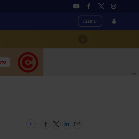
Assinar
×
PUB
0