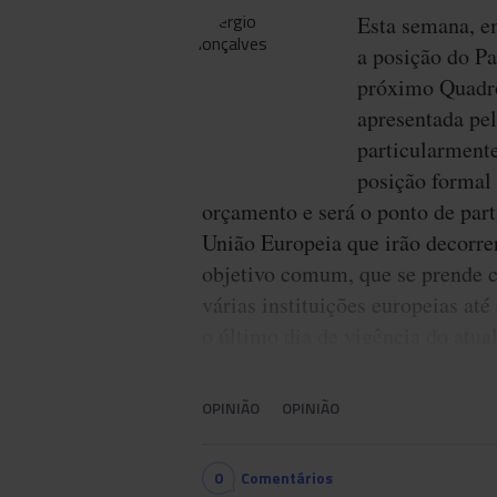
Esta semana, e
a posição do P
próximo Quadro
apresentada pe
particularmente
posição formal
orçamento e será o ponto de par
União Europeia que irão decorre
objetivo comum, que se prende c
várias instituições europeias at
o último dia de vigência do atua
OPINIÃO
OPINIÃO
0
Comentários