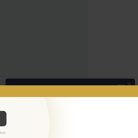
×
Podcasts
Da espada às curtas
Ouvir Podcast
© 2026 Empresa Diário de Notícias, Lda.
ser.
Todos os direitos reservados.