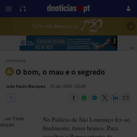
×
Faltam
63 dias
para os
PUB
CRÓNICAS
O bom, o mau e o segredo
João Paulo Marques
25 abr 2026
02:00
1
No Palácio de São Lourenço fez-se,
finalmente, fumo branco. Para
escolher o Representante da