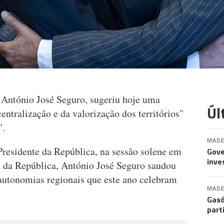
 António José Seguro, sugeriu hoje uma
Úl
entralização e da valorização dos territórios"
".
MADE
residente da República, na sessão solene em
Gove
inve
 da República, António José Seguro saudou
 autonomias regionais que este ano celebram
MADE
Gasó
part