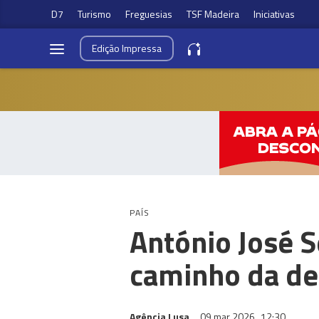
D7
Turismo
Freguesias
TSF Madeira
Iniciativas
Edição
Impressa
PAÍS
António José S
caminho da de
Agência Lusa
09 mar 2026
12:30