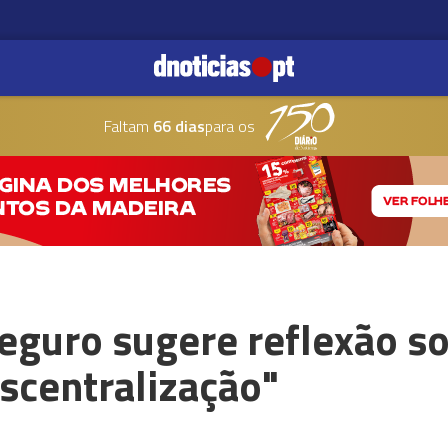
Faltam
66 dias
para os
eguro sugere reflexão so
scentralização"