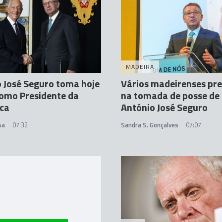
MADEIRA
 José Seguro toma hoje
Vários madeirenses pr
omo Presidente da
na tomada de posse de
ica
António José Seguro
sa
07:32
Sandra S. Gonçalves
07:07