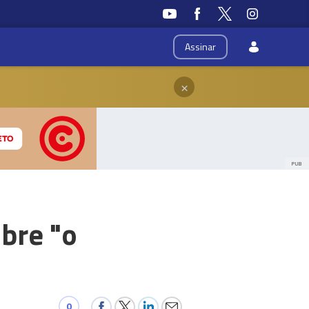
Assinar
×
PUB
bre "o
0