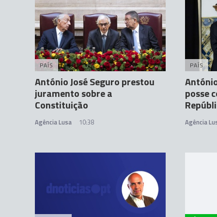
PAÍS
PAÍS
António José Seguro prestou
António
juramento sobre a
posse c
Constituição
Repúbl
Agência Lusa
10:38
Agência Lu