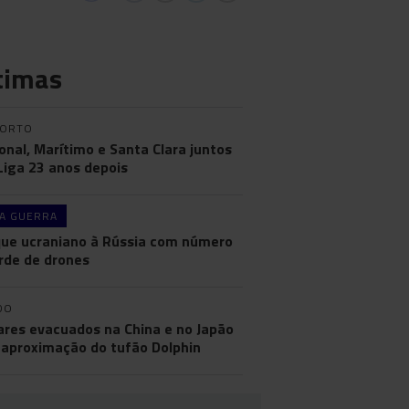
timas
PORTO
onal, Marítimo e Santa Clara juntos
 Liga 23 anos depois
A GUERRA
ue ucraniano à Rússia com número
rde de drones
DO
ares evacuados na China e no Japão
aproximação do tufão Dolphin