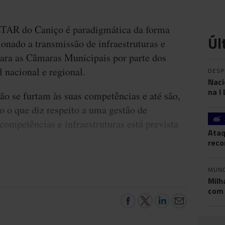
ETAR do Caniço é paradigmática da forma
Úl
onado a transmissão de infraestruturas e
ara as Câmaras Municipais por parte dos
l nacional e regional.
DES
Naci
na I
ão se furtam às suas competências e até são,
 o que diz respeito a uma gestão de
competências e infraestruturas está prevista
Ataq
reco
MUN
Milh
com 