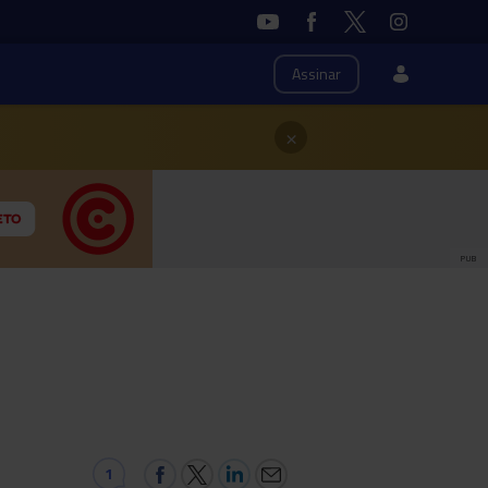
Assinar
×
PUB
1