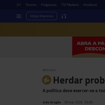
D7
Turismo
Freguesias
TSF Madeira
Iniciativas
Edição
Impressa
ARTIGOS
Herdar pro
A política deve exercer-se a 
João Aragão
09 mar 2026
02:00