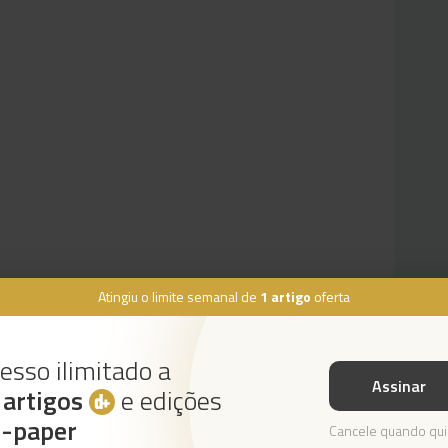
Atingiu o limite semanal de
1 artigo
oferta
esso ilimitado a
Assinar
s
artigos
e edições
Instale a nossa App
e-paper
Cancele quando qui