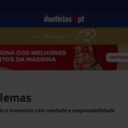
Faltam
66 dias
para os
blemas
todo o momento com verdade e responsabilidade