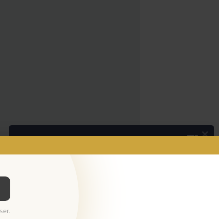
×
Podcasts
Os pequenos anúncios
Ouvir Podcast
© 2026 Empresa Diário de Notícias, Lda.
ser.