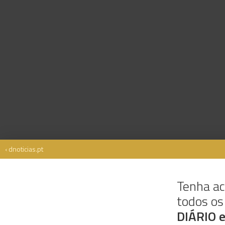
‹ dnoticias.pt
Tenha ac
todos o
Rua Dr. Fernão de Ornelas, 56 - 3º
9054-514 Funchal, Portugal
DIÁRIO 
291 202 300