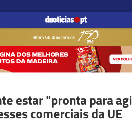
Faltam
66 dias
para os
te estar "pronta para agi
esses comerciais da UE