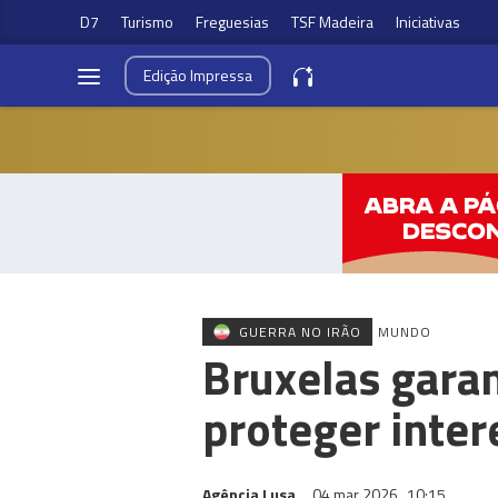
D7
Turismo
Freguesias
TSF Madeira
Iniciativas
Edição
Impressa
GUERRA NO IRÃO
MUNDO
Bruxelas garan
proteger inter
Agência Lusa
04 mar 2026
10:15