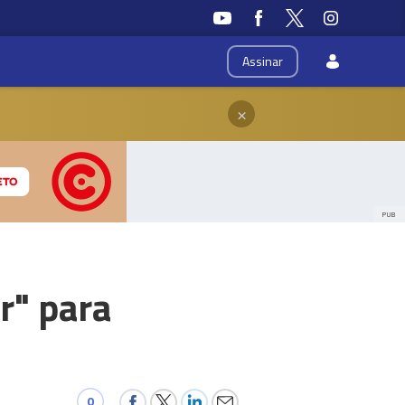
Assinar
×
PUB
r" para
0