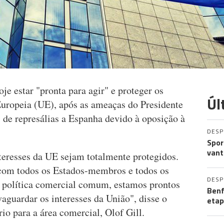
e estar "pronta para agir" e proteger os
Úl
Europeia (UE), após as ameaças do Presidente
de represálias a Espanha devido à oposição à
DES
Spor
vant
teresses da UE sejam totalmente protegidos.
 com todos os Estados-membros e todos os
DES
sa política comercial comum, estamos prontos
Benf
lvaguardar os interesses da União", disse o
etap
io para a área comercial, Olof Gill.